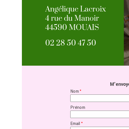
Angélique Lacroix
4 rue du Manoir
44590 MOUAIS
02 28 50 47 50
M'envoy
Nom
*
Prénom
Email
*