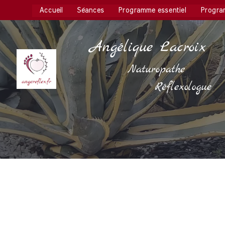
Accueil
Séances
Programme essentiel
Progra
Angélique Lacroix
Naturopathe
Réflexologue