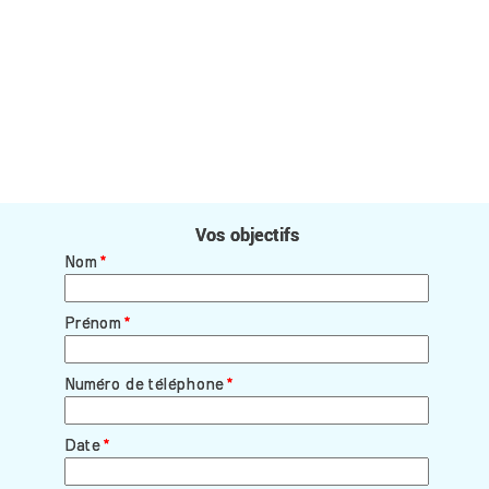
Vos objectifs
Vos objectifs
Nom
Nom
*
*
Prénom
Prénom
*
*
Numéro de téléphone
Numéro de téléphone
*
*
Date
Date
*
*