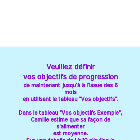
Veuillez définir
Veuillez définir
vos objectifs de progression
vos objectifs de progression
de maintenant jusqu'à à l'issue des 6
de maintenant jusqu'à à l'issue des 6
mois
mois
en utilisant le tableau "Vos objectifs".
en utilisant le tableau "Vos objectifs".
Dans le tableau "Vos objectifs Exemple",
Dans le tableau "Vos objectifs Exemple",
Camille estime que sa façon de
Camille estime que sa façon de
s'alimenter
s'alimenter
est moyenne.
est moyenne.