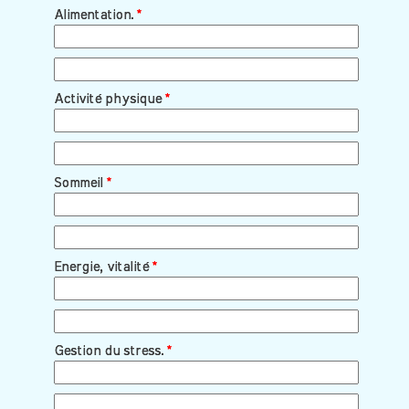
Alimentation.
Alimentation.
*
*
Activité physique
Activité physique
*
*
Sommeil
Sommeil
*
*
Energie, vitalité
Energie, vitalité
*
*
Gestion du stress.
Gestion du stress.
*
*