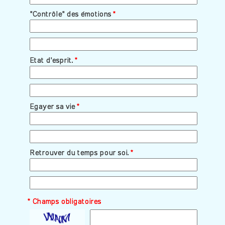
"Contrôle" des émotions
"Contrôle" des émotions
*
*
Etat d'esprit.
Etat d'esprit.
*
*
Egayer sa vie
Egayer sa vie
*
*
Retrouver du temps pour soi.
Retrouver du temps pour soi.
*
*
* Champs obligatoires
* Champs obligatoires