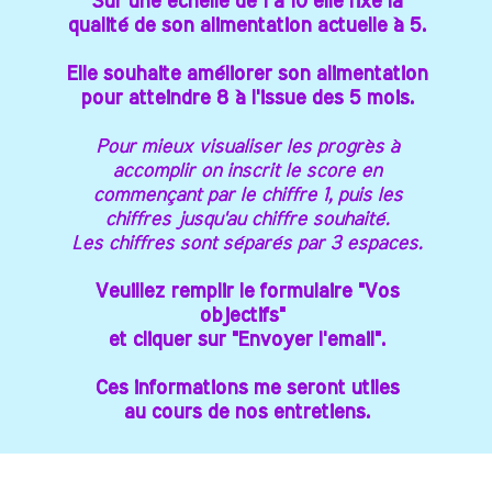
Sur une échelle de 1 à 10 elle fixe la
Sur une échelle de 1 à 10 elle fixe la
qualité de son alimentation actuelle à 5.
qualité de son alimentation actuelle à 5.
Elle souhaite améliorer son alimentation
Elle souhaite améliorer son alimentation
pour atteindre 8 à l'issue des 5 mois.
pour atteindre 8 à l'issue des 5 mois.
Pour mieux visualiser les progrès à
Pour mieux visualiser les progrès à
accomplir on inscrit le score en
accomplir on inscrit le score en
commençant par le chiffre 1, puis les
commençant par le chiffre 1, puis les
chiffres jusqu'au chiffre souhaité.
chiffres jusqu'au chiffre souhaité.
Les chiffres sont séparés par 3 espaces.
Les chiffres sont séparés par 3 espaces.
Veuillez remplir le formulaire "Vos
Veuillez remplir le formulaire "Vos
objectifs"
objectifs"
et cliquer sur "Envoyer l'email".
et cliquer sur "Envoyer l'email".
Ces informations me seront utiles
Ces informations me seront utiles
au cours de nos entretiens.
au cours de nos entretiens.